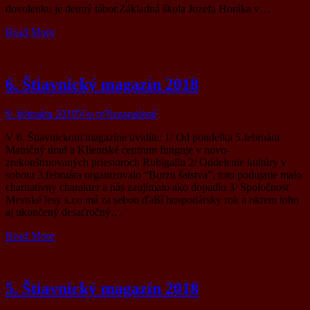
dovolenku je denný tábor.Základná škola Jozefa Horáka v…
Read More
6. Štiavnický magazín 2018
9. februára 2018
Vio tv
Nezaradené
V 6. Štiavnickom magazíne uvidíte: 1/ Od pondelka 5.februára
Matričný úrad a Klientské centrum funguje v novo-
zrekonštruovaných priestoroch Rubigallu 2/ Oddelenie kultúry v
sobotu 3.februára organizovalo “Burzu šatstva”, toto podujatie malo
charitatívny charakter a nás zaujímalo ako dopadlo 3/ Spoločnosť
Mestské lesy s.r.o má za sebou ďalší hospodársky rok a okrem toho
aj ukončený desaťročný…
Read More
5. Štiavnický magazín 2018