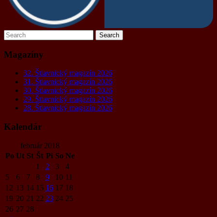
Magazíny
32. Štiavnický magazín 2026
31. Štiavnický magazín 2026
30. Štiavnický magazín 2026
29. Štiavnický magazín 2026
28. Štiavnický magazín 2026
Kalendár
február 2018
Po
Ut
St
Št
Pi
So
Ne
1
2
3
4
5
6
7
8
9
10
11
12
13
14
15
16
17
18
19
20
21
22
23
24
25
26
27
28