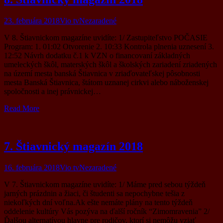
23. februára 2018
Vio tv
Nezaradené
V 8. Štiavnickom magazíne uvidíte: 1/ Zastupiteľstvo POČASIE
Program: 1. 01:02 Otvorenie 2. 10:33 Kontrola plnenia uznesení 3.
12:52 Návrh dodatku č.1 k VZN o financovaní základných
umeleckých škôl, materských škôl a školských zariadení zriadených
na území mesta banská Štiavnica v zriaďovateľskej pôsobnosti
mesta Banská Štiavnica, štátom uznanej cirkvi alebo náboženskej
spoločnosti a inej právnickej…
Read More
7. Štiavnický magazín 2018
16. februára 2018
Vio tv
Nezaradené
V 7. Štiavnickom magazíne uvidíte: 1/ Máme pred sebou týždeň
jarných prázdnin a žiaci, či študenti sa nepochybne tešia z
niekoľkých dní voľna.Ak ešte nemáte plány na tento týždeň
oddelenie kultúry Vás pozýva na ďalší ročník “Zimomravenia” 2/
Ďalšou alternatívou hlavne pre rodičov, ktorí si nemôžu vziať