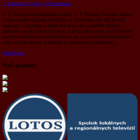
2. februára 2018
Vio tv
Nezaradené
V 5. Štiavnickom magazíne uvidíte: 1/ V Banskej Štiavnici máme
zrejme najslávnejšieho Mikuláša na Slovensku.Ten náš je totiž
zapísaný v Slovenskej knihe rekordov ako najdlhšie slúžiaci
Mikuláš a to už celých 50 rokov 2/ Klub dôchodcov na Štefultove
prešiel čiastočnou rekonštrukciou a tak sa naši vitálni seniori môžu
tešiť novým oknám, podlahám či sociálnym zariadeniam…
Read More
Naši partneri