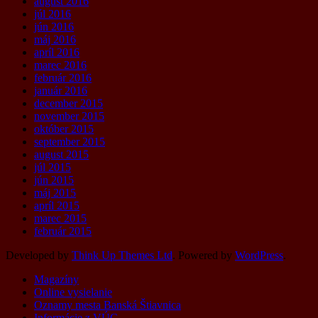
august 2016
júl 2016
jún 2016
máj 2016
apríl 2016
marec 2016
február 2016
január 2016
december 2015
november 2015
október 2015
september 2015
august 2015
júl 2015
jún 2015
máj 2015
apríl 2015
marec 2015
február 2015
Developed by
Think Up Themes Ltd
. Powered by
WordPress
.
Magazíny
Online vysielanie
Oznamy mesta Banská Štiavnica
Informácie z VÚC