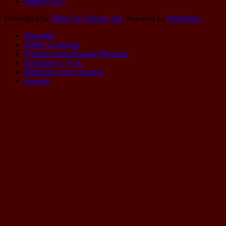
február 2015
Developed by
Think Up Themes Ltd
. Powered by
WordPress
.
Magazíny
Online vysielanie
Oznamy mesta Banská Štiavnica
Informácie z VÚC
Možnosti a ceny inzercie
Kontakt