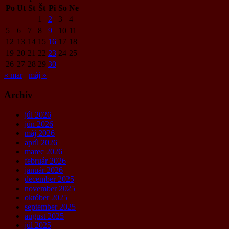
Po
Ut
St
Št
Pi
So
Ne
1
2
3
4
5
6
7
8
9
10
11
12
13
14
15
16
17
18
19
20
21
22
23
24
25
26
27
28
29
30
« mar
máj »
Archív
júl 2026
jún 2026
máj 2026
apríl 2026
marec 2026
február 2026
január 2026
december 2025
november 2025
október 2025
september 2025
august 2025
júl 2025