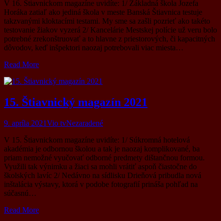
V 16. Štiavnickom magazíne uvidíte: 1/ Základná škola Jozefa
Horáka zatiaľ ako jediná škola v meste Banská Štiavnica testuje
takzvanými kloktacími testami. My sme sa zašli pozrieť ako takéto
testovanie žiakov vyzerá 2/ Kancelárie Mestskej polície už veru bolo
potrebné zrekonštruovať a to hlavne z priestorových, či kapacitných
dôvodov, keď inšpektori naozaj potrebovali viac miesta…
Read More
15. Štiavnický magazín 2021
9. apríla 2021
Vio tv
Nezaradené
V 15. Štiavnickom magazíne uvidíte: 1/ Súkromná hotelová
akadémia je odbornou školou a tak je naozaj komplikované, ba
priam nemožné vyučovať odborné predmety dištančnou formou.
Využili tak výnimku a žiaci sa mohli vrátiť aspoň čiastočne do
školských lavíc 2/ Nedávno na sídlisku Drieňová pribudla nová
inštalácia výstavy, ktorá v podobe fotografií prináša pohľad na
súčasnú…
Read More