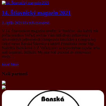
14. Štiavnický magazín 2021
2. apríla 2021
Vio tv
Nezaradené
V 14. Štiavnickom magazíne uvidíte: 1/ Tradične, ako každý rok
počas sviatkov Veľkej noci sa Vám milí diváci prihovoria v
slávnostných príhovoroch zástupcovia katolíckej a evanjelickej
cirkvi mesta Banská Štiavnica a taktiež Primátorka mesta Mgr.
Nadežda Babiaková 2/ Z Veľkej noci sa nepochybne najviac tešia
naši najmenší, škôlkári. My sme boli pozvaní do elokovanej
triedy…
Read More
Naši partneri