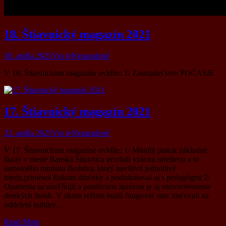
18. Štiavnický magazín 2021
30. apríla 2021
Vio tv
Nezaradené
V 18. Štiavnickom magazíne uvidíte: 1/ Zastupiteľstvo POČASIE
17. Štiavnický magazín 2021
23. apríla 2021
Vio tv
Nezaradené
V 17. Štiavnickom magazíne uvidíte: 1/ Minulý piatok základné
školy v meste Banská Štiavnica privítali vzácnu návštevu a to
samotného ministra školstva, ktorý navštívil jednotlivé
triedy,priniesol žiakom darčeky a podiskutoval aj s pedagógmi 2/
Opatrenia sa uvoľňujú a pozitívnou správou je aj znovuotvorenie
detských ihrísk. V akom režime budú fungovať sme zisťovali na
oddelení kultúry…
Read More