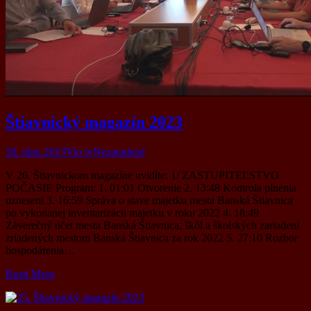
Štiavnický magazín 2023
30. júna 2023
Vio tv
Nezaradené
V 26. Štiavnickom magazíne uvidíte: 1/ ZASTUPITEĽSTVO
POČASIE Program: 1. 01:01 Otvorenie 2. 13:48 Kontrola plnenia
uznesení 3. 16:59 Správa o stave majetku mesta Banská Štiavnica
po vykonanej inventarizácii majetku v roku 2022 4. 18:49
Záverečný účet mesta Banská Štiavnica, škôl a školských zariadení
zriadených mestom Banská Štiavnica za rok 2022 5. 27:10 Rozbor
hospodárenia…
Read More