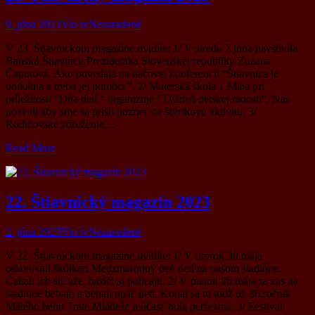
9. júna 2023
Vio tv
Nezaradené
V 23. Štiavnickom magazíne uvidíte: 1/ V stredu 7.júna navštívila
Banskú Štiavnicu Prezidentka Slovenskej republiky Zuzana
Čaputová. Ako povedala na tlačovej konferencii “Štiavnica je
unikátna a treba jej pomôcť”. 2/ Materská škola 1.Mája pri
príležitosti “Dňa detí “ organizuje “Týždeň detskej radosti“. Nás
pozvali aby sme sa prišli pozrieť na štvrtkovú aktivitu. 3/
Rodičovské združenie…
Read More
22. Štiavnický magazín 2023
2. júna 2023
Vio tv
Nezaradené
V 22. Štiavnickom magazíne uvidíte: 1/ V utorok 30.mája
oslavovali škôlkári Medzinárodný deň detí na našom štadióne.
Čakali ich súťaže, hasiči aj policajti. 2/ V piatok 26.mája sa zas na
štadióne behalo a behali opäť deti. Konal sa tu totiž už 36.ročník
Malého behu Trate Mládeže a účasť bola perfektná. 3/ Festival