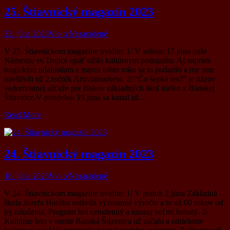
25. Štiavnický magazín 2023
23. júna 2023
Vio tv
Nezaradené
V 25. Štiavnickom magazíne uvidíte: 1/ V sobotu 17.júna naše
Námestie sv.Trojice opäť ožilo kultúrnym podujatím. Aj napriek
tragickým udalostiam z marca tohto roku sa to podarilo a my sme
navštívili už 2.ročník Artiviamarketu. 2/ “Čo šepká les?” je názov
vedomostnej súťaže pre žiakov základných škol nielen z Banskej
Štiavnice.V pondelok 19.júna sa konal už…
Read More
24. Štiavnický magazín 2023
16. júna 2023
Vio tv
Nezaradené
V 24. Štiavnickom magazíne uvidíte: 1/ V piatok 2.júna Základná
škola Jozefa Horáka oslávila významné výročie a to už 60 rokov od
jej založenia. Program bol celodenný a naozaj veľmi bohatý. 2/
Kultúrne leto v meste Banská Štiavnica už začalo a oddelenie