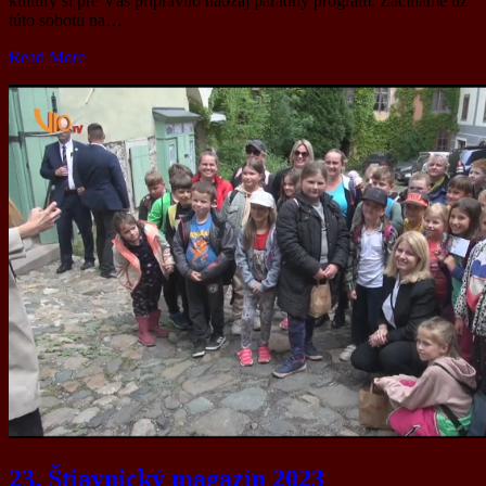
kultúry si pre Vás pripravilo naozaj parádny program. Začíname už
túto sobotu na…
Read More
23. Štiavnický magazín 2023