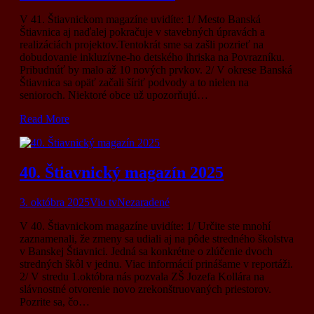
V 41. Štiavnickom magazíne uvidíte: 1/ Mesto Banská
Štiavnica aj naďalej pokračuje v stavebných úpravách a
realizáciách projektov.Tentokrát sme sa zašli pozrieť na
dobudovanie inkluzívne-ho detského ihriska na Povrazníku.
Pribudnúť by malo až 10 nových prvkov. 2/ V okrese Banská
Štiavnica sa opäť začali šíriť podvody a to nielen na
senioroch. Niektoré obce už upozorňujú…
Read More
40. Štiavnický magazín 2025
3. októbra 2025
Vio tv
Nezaradené
V 40. Štiavnickom magazíne uvidíte: 1/ Určite ste mnohí
zaznamenali, že zmeny sa udiali aj na pôde stredného školstva
v Banskej Štiavnici. Jedná sa konkrétne o zlúčenie dvoch
stredných škôl v jednu. Viac informácií prinášame v reportáži.
2/ V stredu 1.októbra nás pozvala ZŠ Jozefa Kollára na
slávnostné otvorenie novo zrekonštruovaných priestorov.
Pozrite sa, čo…