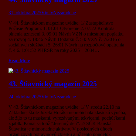
31. októbra 2025
Vio tv
Nezaradené
V 44. Štiavnickom magazíne uvidíte: 1/ Zastupiteľstvo
Počasie Program: 1. 01:01 Otvorenie 2. 07:22 Kontrola
plnenia uznesení 3. 09:01 Návrh VZN o miestnom poplatku
za rozvoj 4. 18:46 Návrh Dodatku č. 5 k VZN č. 7/2016 o
sociálnych službách 5. 26:01 Návrh na rozpočtové opatrenia
č. 4 6. 1:01:52 PHRSR na roky 2025 – 2034…
Read More
43. Štiavnický magazín 2025
24. októbra 2025
Vio tv
Nezaradené
V 43. Štiavnickom magazíne uvidíte: 1/ V stredu 22.10 na
Základnej škole Jozefa Horáka neprebiehala klasická výučba,
ale žilo to tu maskami, vyrezávanými tekvicami, pochúťkami
z jabĺk. Konal sa totiž “Jesenný deň”. 2/ SČK Banská
Štiavnica je mimoriadne aktívny. V posledných dňoch
organizovali potravinovú zbierku a už tento pondelok