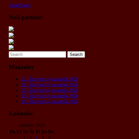
Read More
Naši partneri
Magazíny
32. Štiavnický magazín 2026
31. Štiavnický magazín 2026
30. Štiavnický magazín 2026
29. Štiavnický magazín 2026
28. Štiavnický magazín 2026
Kalendár
október 2025
Po
Ut
St
Št
Pi
So
Ne
1
2
3
4
5