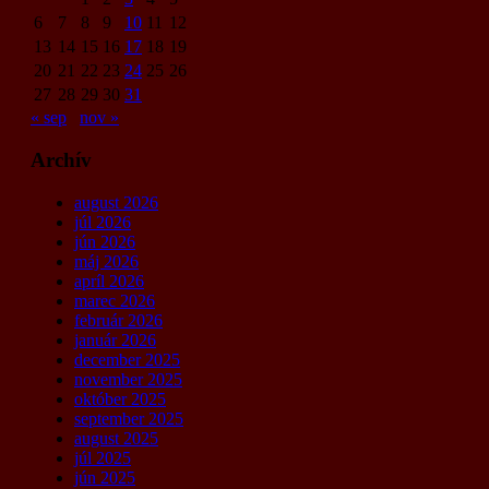
6
7
8
9
10
11
12
13
14
15
16
17
18
19
20
21
22
23
24
25
26
27
28
29
30
31
« sep
nov »
Archív
august 2026
júl 2026
jún 2026
máj 2026
apríl 2026
marec 2026
február 2026
január 2026
december 2025
november 2025
október 2025
september 2025
august 2025
júl 2025
jún 2025