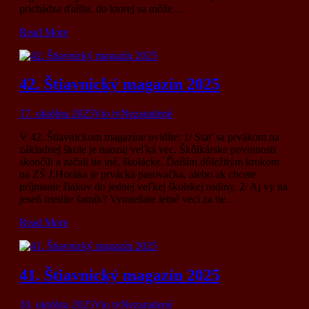
prichádza ďalšia, do ktorej sa môže…
Read More
42. Štiavnický magazín 2025
17. októbra 2025
Vio tv
Nezaradené
V 42. Štiavnickom magazíne uvidíte: 1/ Stať sa prvákom na
základnej škole je naozaj veľká vec. Škôlkárske povinnosti
skončili a začali tie iné, školácke. Ďalším dôležitým krokom
na ZŠ J.Horáka je prvácka pasovačka, alebo ak chcete
príjmanie žiakov do jednej veľkej školskej rodiny. 2/ Aj vy na
jeseň triedite šatník? Vymieňate letné veci za tie…
Read More
41. Štiavnický magazín 2025
10. októbra 2025
Vio tv
Nezaradené